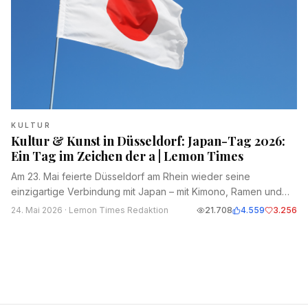
KULTUR
Kultur & Kunst in Düsseldorf: Japan-Tag 2026:
Ein Tag im Zeichen der a | Lemon Times
Am 23. Mai feierte Düsseldorf am Rhein wieder seine
einzigartige Verbindung mit Japan – mit Kimono, Ramen und
Feuerwerk.
24. Mai 2026
· Lemon Times Redaktion
21.708
4.559
3.256