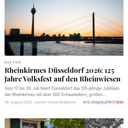
KULTUR
Rheinkirmes Düsseldorf 2026: 125
Jahre Volksfest auf den Rheinwiesen
Vom 17. bis 26. Juli feiert Düsseldorf das 125-jährige Jubiläum
der Rheinkirmes mit über 300 Schaustellern, großen
Fahrgeschäften, Drohnenshows und einem großen Feuerwerk.
05. August 2026
· Lemon Times Redaktion
12.206
4.274
1.830
Alles zu Highlights, Öffnungszeiten und Neuheiten.