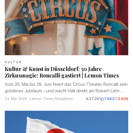
KULTUR
Kultur & Kunst in Düsseldorf: 50 Jahre
Zirkusmagie: Roncalli gastiert | Lemon Times
Vom 30. Mai bis 28. Juni feiert das Circus-Theater Roncalli sein
goldenes Jubiläum – und macht Halt direkt am Robert-Lehr-
Ufer.
24. Mai 2026
· Lemon Times Redaktion
27.261
7.942
2.609