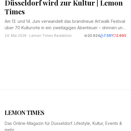
Düsseldorf wird zur Kultur | Lemon
Times
Am 13. und 14. Juni verwandelt das brandneue Art:walk Festival
über 70 Kulturorte in ein zweitägiges Abenteuer – drinnen und
draußen.
24. Mai 2026
· Lemon Times Redaktion
20.924
7.591
2.695
LEMON TIMES
Das Online-Magazin für Düsseldorf. Lifestyle, Kultur, Events &
mehr.