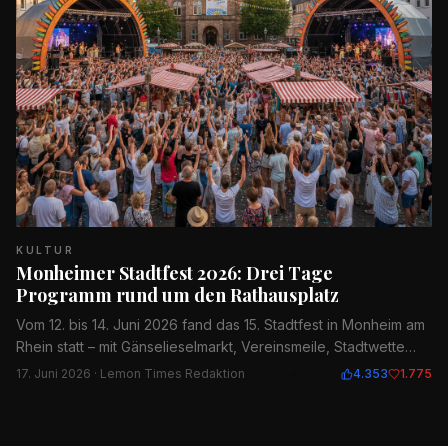
KULTUR
Monheimer Stadtfest 2026: Drei Tage
Programm rund um den Rathausplatz
Vom 12. bis 14. Juni 2026 fand das 15. Stadtfest in Monheim am
Rhein statt – mit Gänselieselmarkt, Vereinsmeile, Stadtwette
und Live-Musik.
17. Juni 2026
· Lemon Times Redaktion
21.064
4.353
1.775