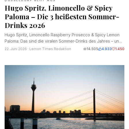
DÜSSELDORF GEHT AUS
Hugo Spritz, Limoncello & Spicy
Paloma – Die 3 heißesten Sommer-
Drinks 2026
Hugo Spritz, Limoncello Raspberry Prosecco & Spicy Lemon
Paloma: Das sind die viralen Sommer-Drinks des Jahres – und
so mischst du sie selbst.
22. Juni 2026
· Lemon Times Redaktion
14.505
4.933
1.450