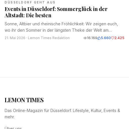
DÜSSELDORF GEHT AUS
Events in Düsseldorf: Sommerglück in der
Altstadt: Die besten
Sonne, Altbier und rheinische Fröhlichkeit: Wir zeigen euch,
wo ihr den Sommer in der längsten Theke der Welt am
schönsten geniest.
21. Mai 2026
· Lemon Times Redaktion
16.169
5.660
2.425
LEMON TIMES
Das Online-Magazin für Düsseldorf. Lifestyle, Kultur, Events &
mehr.
Über uns