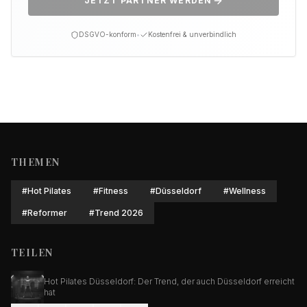
JETZT PARTNER WERDEN
DSGVO-konform
•
Kostenfrei & unverbindlich
THEMEN
#
Hot Pilates
#
Fitness
#
Düsseldorf
#
Wellness
#
Reformer
#
Trend 2026
TEILEN
Hot Pilates Düsseldorf: Der Trend, der auch Düsseldorf erreicht
hat