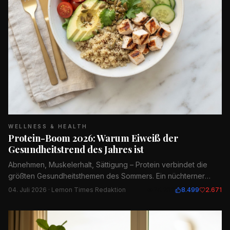
WELLNESS & HEALTH
Protein-Boom 2026: Warum Eiweiß der
Gesundheitstrend des Jahres ist
Abnehmen, Muskelerhalt, Sättigung – Protein verbindet die
größten Gesundheitsthemen des Sommers. Ein nüchterner
Blick auf den Trend.
04. Juli 2026
· Lemon Times Redaktion
24.283
8.499
2.671