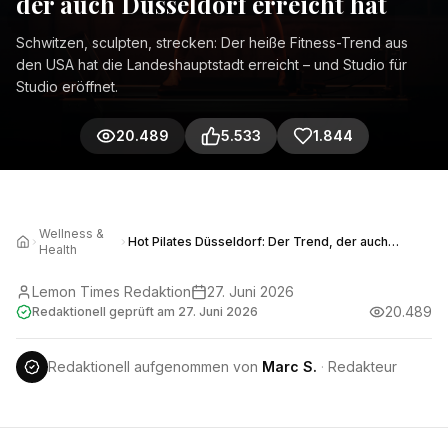
der auch Düsseldorf erreicht hat
Schwitzen, sculpten, strecken: Der heiße Fitness-Trend aus
den USA hat die Landeshauptstadt erreicht – und Studio für
Studio eröffnet.
20.489
5.533
1.844
Wellness &
Hot Pilates Düsseldorf: Der Trend, der auch
Health
Düsseldorf erreicht hat
Lemon Times Redaktion
27. Juni 2026
20.489
Redaktionell geprüft am
27. Juni 2026
Redaktionell aufgenommen von
Marc S.
·
Redakteur