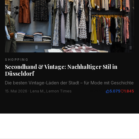
SHOPPING
Secondhand & Vintage: Nachhaltiger Stil in
Düsseldorf
Die besten Vintage-Läden der Stadt – für Mode mit Geschichte
15. Mai 2026
· Lena M., Lemon Times
23.071
5.075
1.845