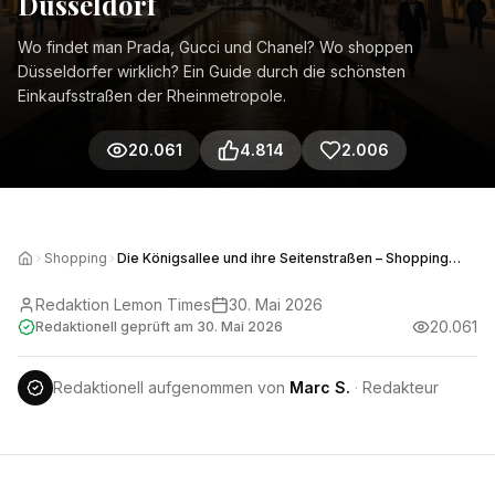
Düsseldorf
Wo findet man Prada, Gucci und Chanel? Wo shoppen
Düsseldorfer wirklich? Ein Guide durch die schönsten
Einkaufsstraßen der Rheinmetropole.
20.061
4.814
2.006
Shopping
Die Königsallee und ihre Seitenstraßen – Shopping
Guide Düsseldorf
Redaktion Lemon Times
30. Mai 2026
20.061
Redaktionell geprüft am
30. Mai 2026
Redaktionell aufgenommen von
Marc S.
·
Redakteur