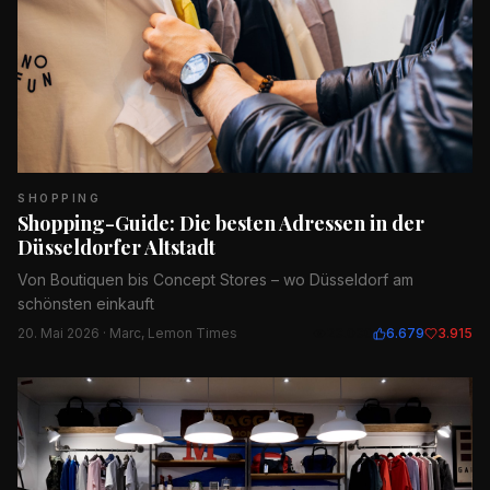
SHOPPING
Shopping-Guide: Die besten Adressen in der
Düsseldorfer Altstadt
Von Boutiquen bis Concept Stores – wo Düsseldorf am
schönsten einkauft
20. Mai 2026
· Marc, Lemon Times
23.030
6.679
3.915