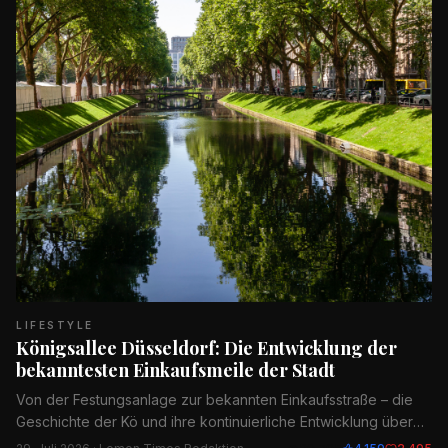
LIFESTYLE
Königsallee Düsseldorf: Die Entwicklung der
bekanntesten Einkaufsmeile der Stadt
Von der Festungsanlage zur bekannten Einkaufsstraße – die
Geschichte der Kö und ihre kontinuierliche Entwicklung über
mehr als zwei Jahrhunderte.