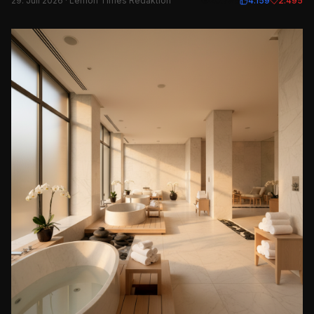
29. Juli 2026
· Lemon Times Redaktion
20.795
4.159
2.495