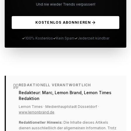
Und nie wieder Trends verpassen!
KOSTENLOS ABONNIEREN
✓
100% Kostenlos
✓
Kein Spam
✓
Jederzeit kündbar
REDAKTIONELL VERANTWORTLICH
Redakteur:
Marc, Lemon Brand
, Lemon Times
Redaktion
Lemon Times · Medienhauptstadt Düsseldorf ·
www.lemonbrand.de
Redaktioneller Hinweis:
Die Inhalte dieses Artikels
dienen ausschließlich der allgemeinen Information. Trotz