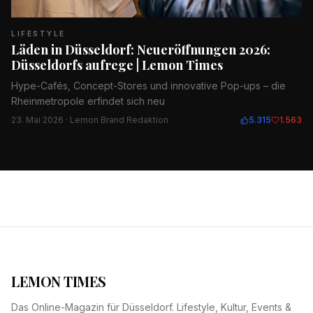
LIFESTYLE
Läden in Düsseldorf: Neueröffnungen 2026:
Düsseldorfs aufrege | Lemon Times
Hype-Cafés, Concept-Stores und innovative Pop-ups – die
Rheinmetropole erfindet sich neu
23. Mai 2026
· Lemon Brand Redaktion
15.633
5.315
1.563
LEMON TIMES
Das Online-Magazin für Düsseldorf. Lifestyle, Kultur, Events &