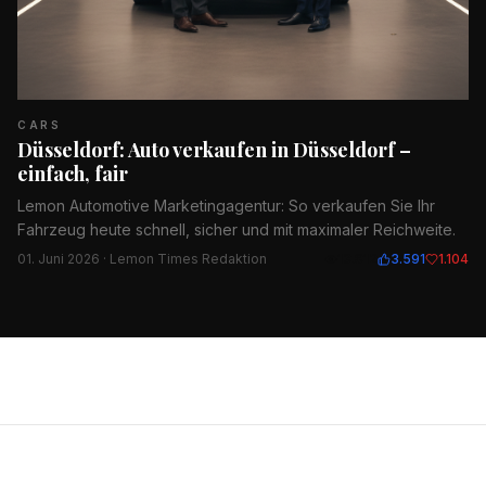
CARS
Düsseldorf: Auto verkaufen in Düsseldorf –
einfach, fair
Lemon Automotive Marketingagentur: So verkaufen Sie Ihr
Fahrzeug heute schnell, sicher und mit maximaler Reichweite.
01. Juni 2026
· Lemon Times Redaktion
13.812
3.591
1.104