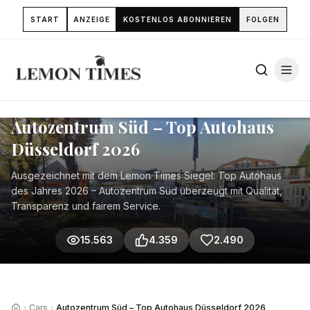
START
ANZEIGE
KOSTENLOS ABONNIEREN
FOLGEN
CARS
Autozentrum Süd – Top Autohaus
Düsseldorf 2026
Ausgezeichnet mit dem Lemon Times Siegel: Top Autohaus
des Jahres 2026 – Autozentrum Süd überzeugt mit Qualität,
Transparenz und fairem Service.
15.563
4.359
2.490
Cars
Autozentrum Süd – Top Autohaus Düsseldorf 2026