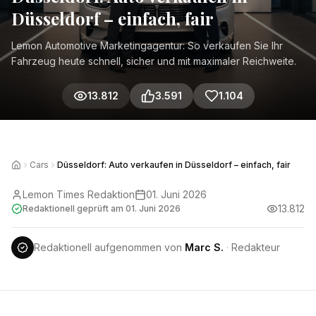
Düsseldorf – einfach, fair
Lemon Automotive Marketingagentur: So verkaufen Sie Ihr
Fahrzeug heute schnell, sicher und mit maximaler Reichweite.
13.812
3.591
1.104
Cars
Düsseldorf: Auto verkaufen in Düsseldorf – einfach, fair
Lemon Times Redaktion
01. Juni 2026
13.812
Redaktionell geprüft am
01. Juni 2026
Redaktionell aufgenommen von
Marc S.
·
Redakteur